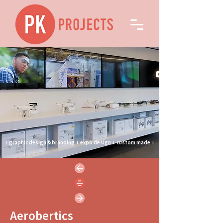
ı
graphic design & branding
ı
expo design
ı
custom made
ı
Aerobertics