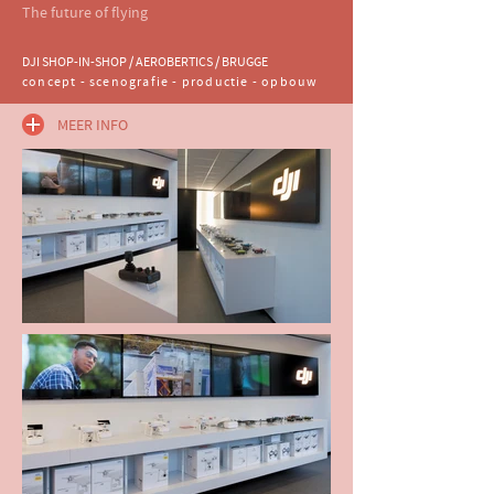
​The future of flying
DJI SHOP-IN-SHOP / AEROBERTICS / BRUGGE
concept - scenografie - productie - opbouw
MEER INFO